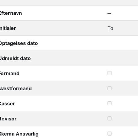
Efternavn
─
Initialer
To
Optagelses dato
Udmeldt dato
Formand
Næstformand
Kasser
Revisor
Skema Ansvarlig