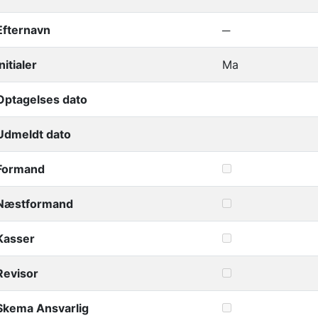
Efternavn
─
Initialer
Ma
Optagelses dato
Udmeldt dato
Formand
Næstformand
Kasser
Revisor
Skema Ansvarlig