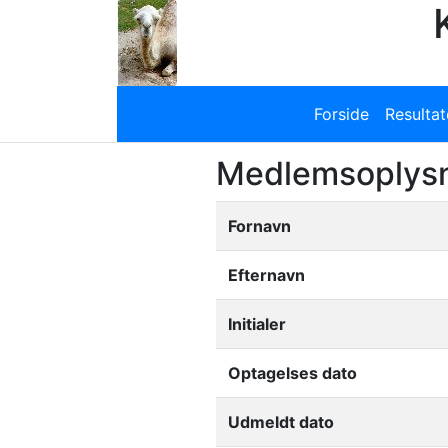
Forside
Resulta
Medlemsoplysni
Fornavn
Efternavn
Initialer
Optagelses dato
Udmeldt dato