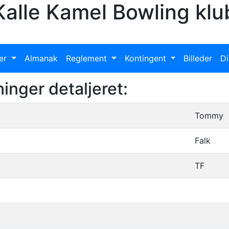
Kalle Kamel Bowling klu
ter
Almanak
Reglement
Kontingent
Billeder
Di
nger detaljeret:
Tommy
Falk
TF