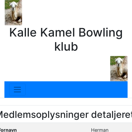
Kalle Kamel Bowling
klub
edlemsoplysninger detaljeret
Fornavn
Herman