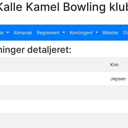
Kalle Kamel Bowling klu
ter
Almanak
Reglement
Kontingent
Billeder
Di
nger detaljeret:
Kim
Jepsen