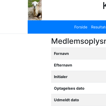
Forside
Resulta
Medlemsoplysni
Fornavn
Efternavn
Initialer
Optagelses dato
Udmeldt dato