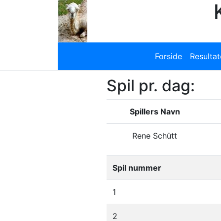
Forside
Resulta
Spil pr. dag:
Spillers Navn
Rene Schütt
Spil nummer
1
2